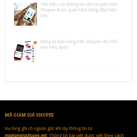
Tìm hiểu các thông tin vận chuyển trên
Shopee được quan tâm hàng đầu hiện
nay
Đăng ký bán hàng trên shopee như thế
nào hiệu quả?
MÃ GIẢM GIÁ SHOPEE
Vui lòng ghi rõ nguồn gốc khi lấy thông tin từ
magiamgiashopee.net
. Thông tin bài viết được viết theo cách