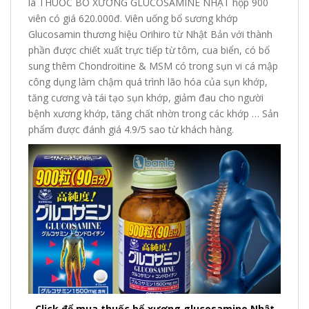
là THUỐC BỔ XƯƠNG GLUCOSAMINE NHẬT hộp 900
viên có giá 620.000đ. Viên uống bổ sương khớp
Glucosamin thương hiệu Orihiro từ Nhật Bản với thành
phần được chiết xuất trực tiếp từ tôm, cua biển, có bổ
sung thêm Chondroitine & MSM có trong sụn vi cá mập
công dụng làm chậm quá trình lão hóa của sụn khớp,
tăng cương và tái tạo sụn khớp, giảm đau cho người
bệnh xương khớp, tăng chất nhờn trong các khớp … Sản
phẩm được đánh giá 4.9/5 sao từ khách hàng.
Click để mua thuốc bổ xương glucosamine Nhật