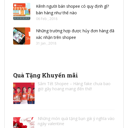
Kênh người bán shopee có quy định gì?
bán hàng như thế nào
06 Feb , 2018
Những trường hợp được hủy đơn hàng đã
xác nhận trên shopee
31 Jan , 2018
Quà Tặng Khuyến mãi
Sắm Tết Shopee – Hàng fake chưa bao
giờ gây hoang mang đến thế!
Những món quà tặng bạn gái ý nghĩa vào
ngày valentine