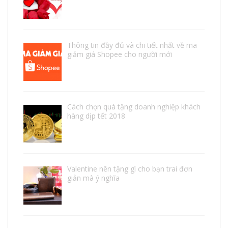
Thông tin đầy đủ và chi tiết nhất về mã
giảm giá Shopee cho người mới
Cách chọn quà tặng doanh nghiệp khách
hàng dịp tết 2018
Valentine nên tặng gì cho bạn trai đơn
giản mà ý nghĩa