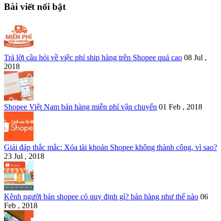
Bài viết nổi bật
Trả lời câu hỏi về việc phí ship hàng trên Shopee quá cao
08 Jul ,
2018
Shopee Việt Nam bán hàng miễn phí vận chuyển
01 Feb , 2018
Giải đáp thắc mắc: Xóa tài khoản Shopee không thành công, vì sao?
23 Jul , 2018
Kênh người bán shopee có quy định gì? bán hàng như thế nào
06
Feb , 2018