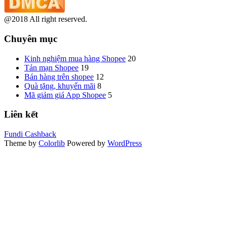
@2018 All right reserved.
Chuyên mục
Kinh nghiệm mua hàng Shopee
20
Tản mạn Shopee
19
Bán hàng trên shopee
12
Quà tặng, khuyến mãi
8
Mã giảm giá App Shopee
5
Liên kết
Fundi Cashback
Theme by
Colorlib
Powered by
WordPress