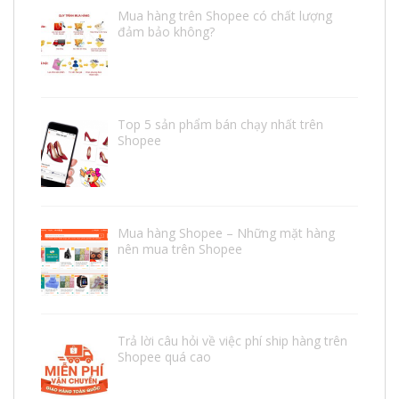
Mua hàng trên Shopee có chất lượng
đảm bảo không?
Top 5 sản phẩm bán chạy nhất trên
Shopee
Mua hàng Shopee – Những mặt hàng
nên mua trên Shopee
Trả lời câu hỏi về việc phí ship hàng trên
Shopee quá cao