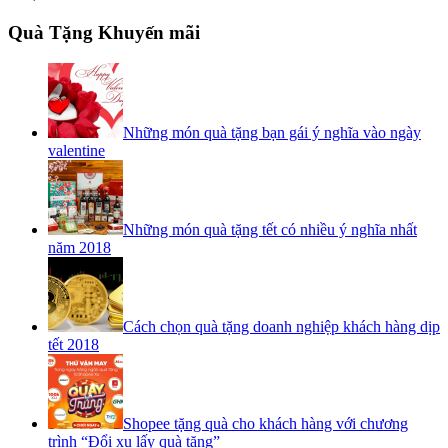
Quà Tặng Khuyến mãi
Những món quà tặng bạn gái ý nghĩa vào ngày
valentine
Những món quà tặng tết có nhiều ý nghĩa nhất
năm 2018
Cách chọn quà tặng doanh nghiệp khách hàng dịp
tết 2018
Shopee tặng quà cho khách hàng với chương
trình “Đổi xu lấy quà tặng”