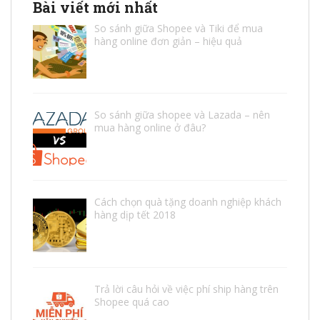
Bài viết mới nhất
So sánh giữa Shopee và Tiki để mua
hàng online đơn giản – hiệu quả
So sánh giữa shopee và Lazada – nên
mua hàng online ở đâu?
Cách chọn quà tặng doanh nghiệp khách
hàng dịp tết 2018
Trả lời câu hỏi về việc phí ship hàng trên
Shopee quá cao