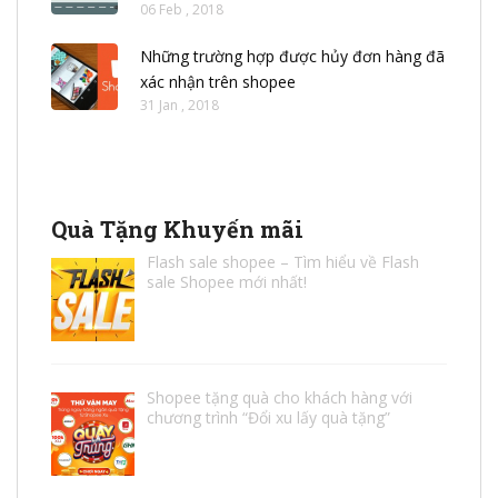
06 Feb , 2018
Những trường hợp được hủy đơn hàng đã
xác nhận trên shopee
31 Jan , 2018
Quà Tặng Khuyến mãi
Flash sale shopee – Tìm hiểu về Flash
sale Shopee mới nhất!
Shopee tặng quà cho khách hàng với
chương trình “Đổi xu lấy quà tặng”