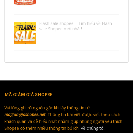
Flash sale shopee – Tìm hiểu về Flash
sale Shopee mới nhất!
MÃ GIẢM GIÁ SHOPEE
Vui lòng ghi rõ nguồn gốc khi lấy thông tin từ
magiamgiashopee.net
. Thông tin bài viết được viết theo cách
khách quan và dễ hiểu nhất nhằm giúp những người yêu thích
Shopee có thêm nhiều thông tin bổ ích.
Về chúng tôi
.