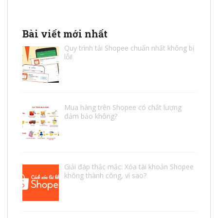
Bài viết mới nhất
Quy trình tải Shopee chuẩn nhất không bị
lỗi!
Mua hàng trên Shopee có chất lượng
đảm bảo không?
Giải đáp thắc mắc: Xóa tài khoản Shopee
không thành công, vì sao?