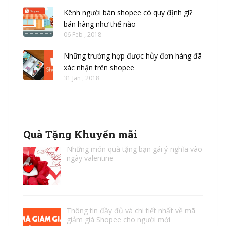
Kênh người bán shopee có quy định gì?
bán hàng như thế nào
06 Feb , 2018
Những trường hợp được hủy đơn hàng đã
xác nhận trên shopee
31 Jan , 2018
Quà Tặng Khuyến mãi
Những món quà tặng bạn gái ý nghĩa vào
ngày valentine
Thông tin đầy đủ và chi tiết nhất về mã
giảm giá Shopee cho người mới