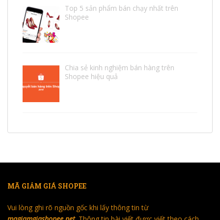
Top 5 sản phẩm bán chạy nhất trên
Shopee
Chia sẻ kinh nghiệm bán hàng trên
Shopee hiệu quả
MÃ GIẢM GIÁ SHOPEE
Vui lòng ghi rõ nguồn gốc khi lấy thông tin từ
magiamgiashopee.net
. Thông tin bài viết được viết theo cách