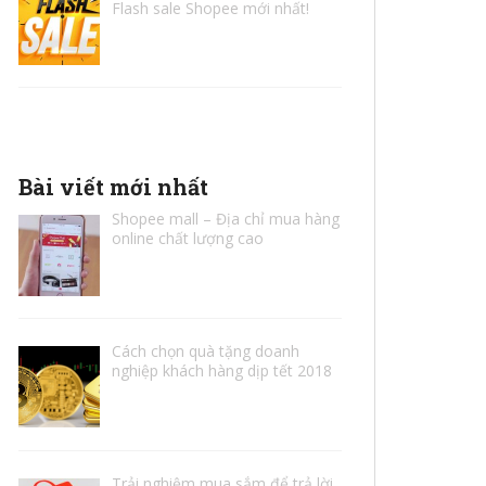
Flash sale Shopee mới nhất!
Bài viết mới nhất
Shopee mall – Địa chỉ mua hàng
online chất lượng cao
Cách chọn quà tặng doanh
nghiệp khách hàng dịp tết 2018
Trải nghiệm mua sắm để trả lời