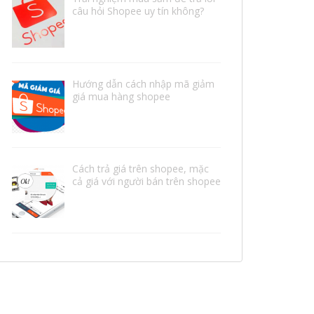
câu hỏi Shopee uy tín không?
Hướng dẫn cách nhập mã giảm
giá mua hàng shopee
Cách trả giá trên shopee, mặc
cả giá với người bán trên shopee