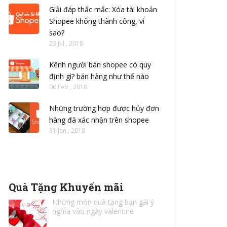
Giải đáp thắc mắc: Xóa tài khoản
Shopee không thành công, vì
sao?
23 Jul , 2018
Kênh người bán shopee có quy
định gì? bán hàng như thế nào
06 Feb , 2018
Những trường hợp được hủy đơn
hàng đã xác nhận trên shopee
31 Jan , 2018
Quà Tặng Khuyến mãi
Những món quà tặng bạn gái ý
nghĩa vào ngày valentine