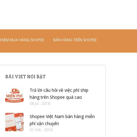
S
k
i
p
t
o
GHIỆM MUA HÀNG SHOPEE
BÁN HÀNG TRÊN SHOPEE
m
a
i
n
c
BÀI VIẾT NỔI BẬT
o
n
Trả lời câu hỏi về việc phí ship
t
hàng trên Shopee quá cao
e
08 Jul , 2018
n
t
Shopee Việt Nam bán hàng miễn
phí vận chuyển
01 Feb , 2018