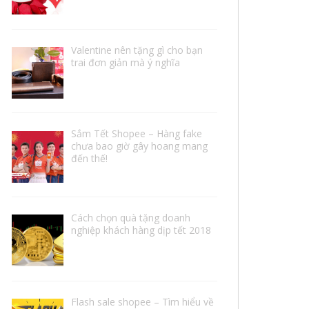
Valentine nên tặng gì cho bạn
trai đơn giản mà ý nghĩa
Sắm Tết Shopee – Hàng fake
chưa bao giờ gây hoang mang
đến thế!
Cách chọn quà tặng doanh
nghiệp khách hàng dịp tết 2018
Flash sale shopee – Tìm hiểu về