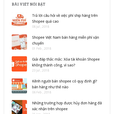
n
BÀI VIẾT NỔI BẬT
t
Trả lời câu hỏi về việc phí ship hàng trên
Shopee quá cao
08 Jul , 2018
Shopee Việt Nam bán hàng miễn phí vận
chuyển
01 Feb , 2018
Giải đáp thắc mắc: Xóa tài khoản Shopee
không thành công, vì sao?
23 Jul , 2018
Kênh người bán shopee có quy định gì?
bán hàng như thế nào
06 Feb , 2018
Những trường hợp được hủy đơn hàng đã
xác nhận trên shopee