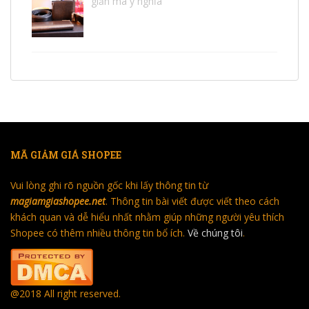
giản mà ý nghĩa
MÃ GIẢM GIÁ SHOPEE
Vui lòng ghi rõ nguồn gốc khi lấy thông tin từ
magiamgiashopee.net
. Thông tin bài viết được viết theo cách
khách quan và dễ hiểu nhất nhằm giúp những người yêu thích
Shopee có thêm nhiều thông tin bổ ích.
Về chúng tôi
.
@2018 All right reserved.