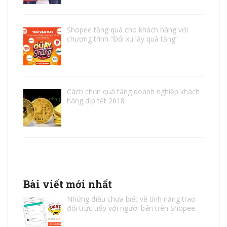
Shopee tặng quà cho khách hàng với
chương trình “Đổi xu lấy quà tặng”
Cách chọn quà tặng doanh nghiệp khách
hàng dịp tết 2018
Bài viết mới nhất
Những điều chưa biết về tính năng trao
đổi trực tiếp với người bán trên Shopee