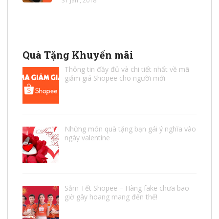
31 Jan , 2018
Quà Tặng Khuyến mãi
Thông tin đầy đủ và chi tiết nhất về mã
giảm giá Shopee cho người mới
Những món quà tặng bạn gái ý nghĩa vào
ngày valentine
Sắm Tết Shopee – Hàng fake chưa bao
giờ gây hoang mang đến thế!