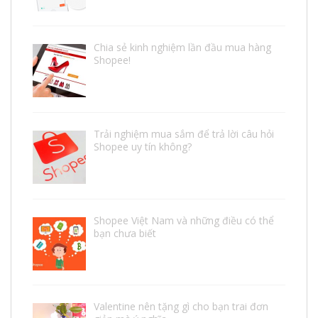
Chia sẻ kinh nghiệm lần đầu mua hàng
Shopee!
Trải nghiệm mua sắm để trả lời câu hỏi
Shopee uy tín không?
Shopee Việt Nam và những điều có thể
bạn chưa biết
Valentine nên tặng gì cho bạn trai đơn