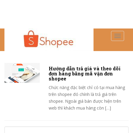
S
TOGGLE
k
i
p
t
o
Hướng dẫn trả giá và theo dõi
m
đơn hàng bằng mã vận đơn
shopee
a
i
Chức năng đặc biệt chỉ có tại mua hàng
n
trên shopee đó chính là trả giá trên
c
shopee. Ngoài giá bán được hiện trên
o
web thì khách mua hàng còn […]
n
t
e