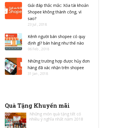
Giải đáp thắc mắc: Xóa tài khoản
Shopee không thành công, vì
sao?
23 Jul , 2018
Kênh người bán shopee có quy
định gì? bán hàng như thế nào
06 Feb , 2018
Những trường hợp được hủy đơn
hàng đã xác nhận trên shopee
31 Jan , 2018
Quà Tặng Khuyến mãi
Những món quà tặng tết có
nhiều ý nghĩa nhất năm 2018