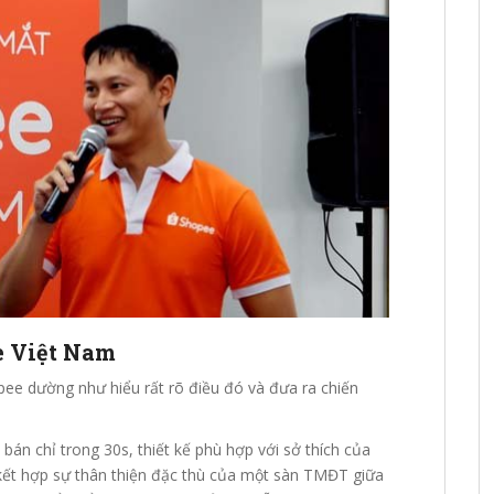
e Việt Nam
opee dường như hiểu rất rõ điều đó và đưa ra chiến
án chỉ trong 30s, thiết kế phù hợp với sở thích của
kết hợp sự thân thiện đặc thù của một sàn TMĐT giữa