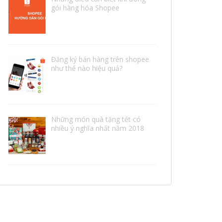
gói hàng hóa Shopee
Đăng ký bán hàng trên shopee
như thế nào hiệu quả?
Những món quà tặng tết có
nhiều ý nghĩa nhất năm 2018