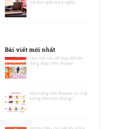
trai đơn giản mà ý nghĩa
Bài viết mới nhất
Làm thế nào để thay đổi tên
đăng nhập trên shopee
Mua hàng trên Shopee có chất
lượng đảm bảo không?
Những điều cần biết khi đóng