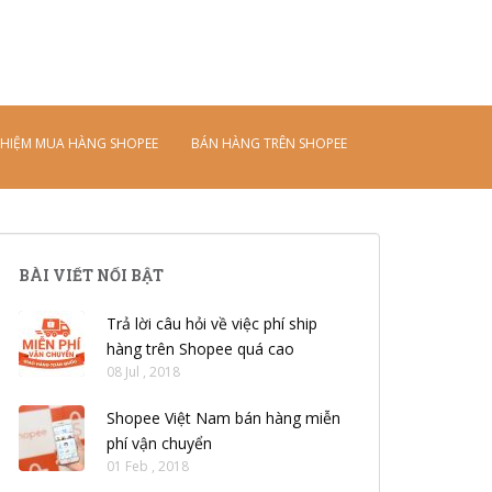
S
k
i
p
t
o
GHIỆM MUA HÀNG SHOPEE
BÁN HÀNG TRÊN SHOPEE
m
a
i
n
c
BÀI VIẾT NỔI BẬT
o
n
Trả lời câu hỏi về việc phí ship
t
hàng trên Shopee quá cao
e
08 Jul , 2018
n
t
Shopee Việt Nam bán hàng miễn
phí vận chuyển
01 Feb , 2018